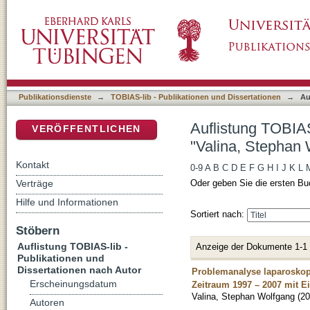
Auflistung TOBIAS-lib - Publikationen und D
DSpace Repositorium (Manakin basiert)
Publikationsdienste
→
TOBIAS-lib - Publikationen und Dissertationen
→
Au
Auflistung TOBIAS
VERÖFFENTLICHEN
"Valina, Stephan
Kontakt
0-9
A
B
C
D
E
F
G
H
I
J
K
L
Verträge
Oder geben Sie die ersten Bu
Hilfe und Informationen
Sortiert nach:
Stöbern
Auflistung TOBIAS-lib -
Anzeige der Dokumente 1-1
Publikationen und
Dissertationen nach Autor
Problemanalyse laparoskopi
Erscheinungsdatum
Zeitraum 1997 – 2007 mit E
Valina, Stephan Wolfgang
(
20
Autoren