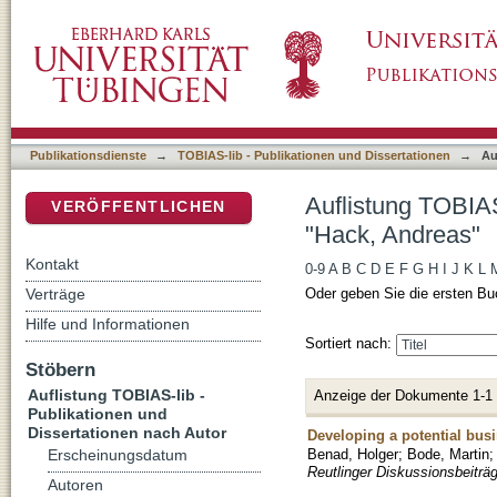
Auflistung TOBIAS-lib - Publikationen und D
DSpace Repositorium (Manakin basiert)
Publikationsdienste
→
TOBIAS-lib - Publikationen und Dissertationen
→
Au
Auflistung TOBIAS
VERÖFFENTLICHEN
"Hack, Andreas"
Kontakt
0-9
A
B
C
D
E
F
G
H
I
J
K
L
Verträge
Oder geben Sie die ersten Bu
Hilfe und Informationen
Sortiert nach:
Stöbern
Auflistung TOBIAS-lib -
Anzeige der Dokumente 1-1
Publikationen und
Dissertationen nach Autor
Developing a potential bus
Benad, Holger
;
Bode, Martin
Erscheinungsdatum
Reutlinger Diskussionsbeitr
Autoren