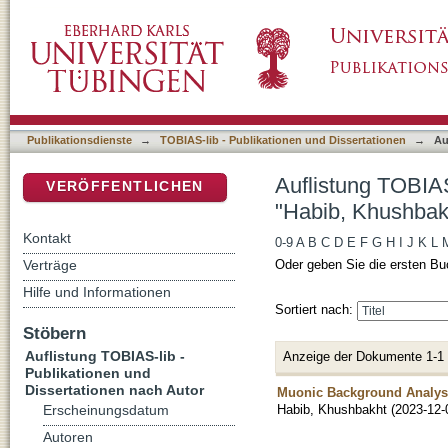
Auflistung TOBIAS-lib - Publikationen und D
DSpace Repositorium (Manakin basiert)
Publikationsdienste
→
TOBIAS-lib - Publikationen und Dissertationen
→
Au
Auflistung TOBIAS
VERÖFFENTLICHEN
"Habib, Khushbak
Kontakt
0-9
A
B
C
D
E
F
G
H
I
J
K
L
Verträge
Oder geben Sie die ersten Bu
Hilfe und Informationen
Sortiert nach:
Stöbern
Auflistung TOBIAS-lib -
Anzeige der Dokumente 1-1
Publikationen und
Dissertationen nach Autor
Muonic Background Analysi
Habib, Khushbakht
(
2023-12-
Erscheinungsdatum
Autoren