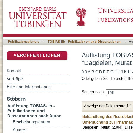
Auflistung TOBIAS-lib - Publikationen und D
DSpace Repositorium (Manakin basiert)
Publikationsdienste
→
TOBIAS-lib - Publikationen und Dissertationen
→
Au
Auflistung TOBIAS
VERÖFFENTLICHEN
"Dagdelen, Murat
Kontakt
0-9
A
B
C
D
E
F
G
H
I
J
K
L
Verträge
Oder geben Sie die ersten Bu
Hilfe und Informationen
Sortiert nach:
Stöbern
Auflistung TOBIAS-lib -
Anzeige der Dokumente 1-1
Publikationen und
Dissertationen nach Autor
Behandlung des Neuroblast
Erscheinungsdatum
Untersuchung zur Pharmako
Dagdelen, Murat
(
2004
)
;
Diss
Autoren