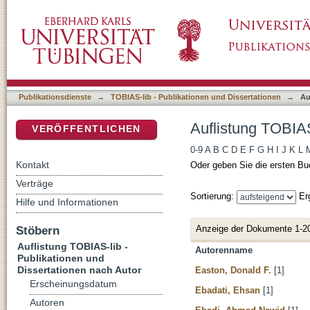
Auflistung TOBIAS-lib - Publikationen und Di
DSpace Repositorium (Manakin basiert)
Publikationsdienste
→
TOBIAS-lib - Publikationen und Dissertationen
→
Au
Auflistung TOBIAS
VERÖFFENTLICHEN
0-9
A
B
C
D
E
F
G
H
I
J
K
L
Kontakt
Oder geben Sie die ersten Bu
Verträge
Sortierung:
Er
Hilfe und Informationen
Anzeige der Dokumente 1-2
Stöbern
Auflistung TOBIAS-lib -
Autorenname
Publikationen und
Dissertationen nach Autor
Easton, Donald F.
[1]
Erscheinungsdatum
Ebadati, Ehsan
[1]
Autoren