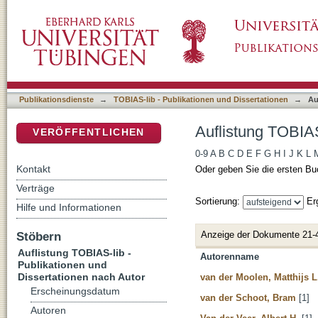
Auflistung TOBIAS-lib - Publikationen und Di
DSpace Repositorium (Manakin basiert)
Publikationsdienste
→
TOBIAS-lib - Publikationen und Dissertationen
→
Au
Auflistung TOBIAS
VERÖFFENTLICHEN
0-9
A
B
C
D
E
F
G
H
I
J
K
L
Kontakt
Oder geben Sie die ersten Bu
Verträge
Sortierung:
Er
Hilfe und Informationen
Anzeige der Dokumente 21-
Stöbern
Auflistung TOBIAS-lib -
Autorenname
Publikationen und
Dissertationen nach Autor
van der Moolen, Matthijs L
Erscheinungsdatum
van der Schoot, Bram
[1]
Autoren