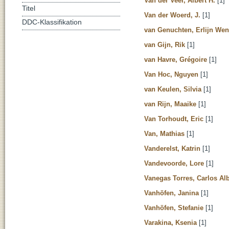
Van der Veer, Albert H.
[1]
Titel
Van der Woerd, J.
[1]
DDC-Klassifikation
van Genuchten, Erlijn Wen
van Gijn, Rik
[1]
van Havre, Grégoire
[1]
Van Hoc, Nguyen
[1]
van Keulen, Silvia
[1]
van Rijn, Maaike
[1]
Van Torhoudt, Eric
[1]
Van, Mathias
[1]
Vanderelst, Katrin
[1]
Vandevoorde, Lore
[1]
Vanegas Torres, Carlos Al
Vanhöfen, Janina
[1]
Vanhöfen, Stefanie
[1]
Varakina, Ksenia
[1]