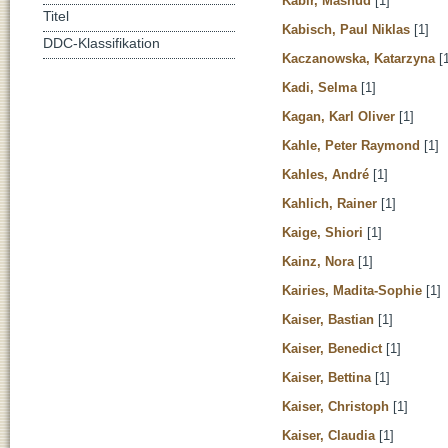
Kabir, Mashud
[1]
Titel
Kabisch, Paul Niklas
[1]
DDC-Klassifikation
Kaczanowska, Katarzyna
[1
Kadi, Selma
[1]
Kagan, Karl Oliver
[1]
Kahle, Peter Raymond
[1]
Kahles, André
[1]
Kahlich, Rainer
[1]
Kaige, Shiori
[1]
Kainz, Nora
[1]
Kairies, Madita-Sophie
[1]
Kaiser, Bastian
[1]
Kaiser, Benedict
[1]
Kaiser, Bettina
[1]
Kaiser, Christoph
[1]
Kaiser, Claudia
[1]