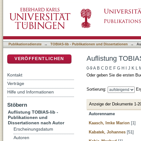
Auflistung TOBIAS-lib - Publikationen und Di
DSpace Repositorium (Manakin basiert)
Publikationsdienste
→
TOBIAS-lib - Publikationen und Dissertationen
→
Au
Auflistung TOBIAS
VERÖFFENTLICHEN
0-9
A
B
C
D
E
F
G
H
I
J
K
L
Kontakt
Oder geben Sie die ersten Bu
Verträge
Sortierung:
Er
Hilfe und Informationen
Anzeige der Dokumente 1-2
Stöbern
Auflistung TOBIAS-lib -
Autorenname
Publikationen und
Dissertationen nach Autor
Kaasch, Imke Marion
[1]
Erscheinungsdatum
Kabatek, Johannes
[51]
Autoren