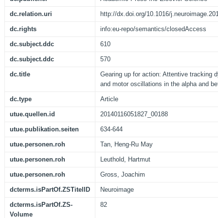
dc.relation.uri
http://dx.doi.org/10.1016/j.neuroimage.20
dc.rights
info:eu-repo/semantics/closedAccess
dc.subject.ddc
610
dc.subject.ddc
570
dc.title
Gearing up for action: Attentive tracking
and motor oscillations in the alpha and b
dc.type
Article
utue.quellen.id
20140116051827_00188
utue.publikation.seiten
634-644
utue.personen.roh
Tan, Heng-Ru May
utue.personen.roh
Leuthold, Hartmut
utue.personen.roh
Gross, Joachim
dcterms.isPartOf.ZSTitelID
Neuroimage
dcterms.isPartOf.ZS-
82
Volume