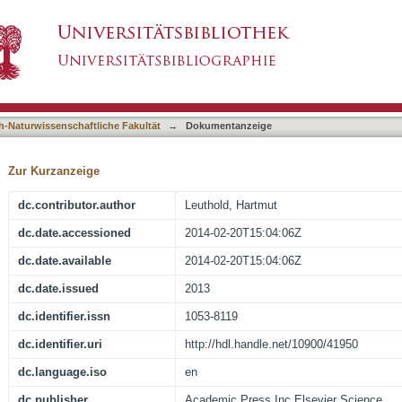
entive tracking dynamically tunes sensory and mo
asiert)
h-Naturwissenschaftliche Fakultät
→
Dokumentanzeige
Zur Kurzanzeige
dc.contributor.author
Leuthold, Hartmut
dc.date.accessioned
2014-02-20T15:04:06Z
dc.date.available
2014-02-20T15:04:06Z
dc.date.issued
2013
dc.identifier.issn
1053-8119
dc.identifier.uri
http://hdl.handle.net/10900/41950
dc.language.iso
en
dc.publisher
Academic Press Inc Elsevier Science