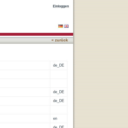
tor oscillations in the
Einloggen
« zurück
de_DE
de_DE
de_DE
en
de_DE