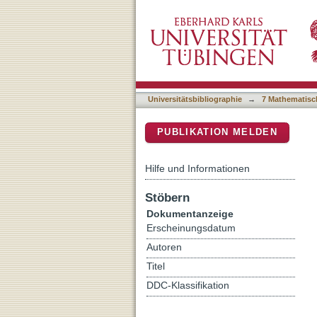
Gearing up for action: Att
DSpace Repositorium (Manakin b
alpha and beta band
Universitätsbibliographie
→
7 Mathematisc
PUBLIKATION MELDEN
Hilfe und Informationen
Stöbern
Dokumentanzeige
Erscheinungsdatum
Autoren
Titel
DDC-Klassifikation