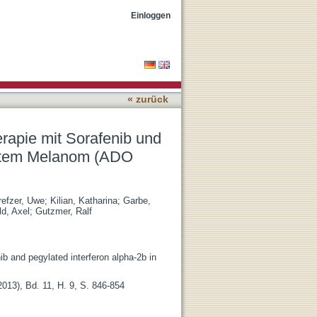
liertem Interferon alfa-
Einloggen
« zurück
apie mit Sorafenib und
iertem Melanom (ADO
refzer, Uwe
;
Kilian, Katharina
;
Garbe,
d, Axel
;
Gutzmer, Ralf
b and pegylated interferon alpha-2b in
013), Bd. 11, H. 9, S. 846-854