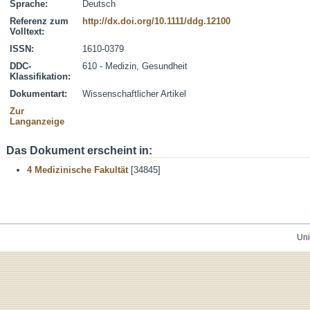
Sprache:
Deutsch
Referenz zum
http://dx.doi.org/10.1111/ddg.12100
Volltext:
ISSN:
1610-0379
DDC-
610 - Medizin, Gesundheit
Klassifikation:
Dokumentart:
Wissenschaftlicher Artikel
Zur
Langanzeige
Das Dokument erscheint in:
4 Medizinische Fakultät
[34845]
Uni