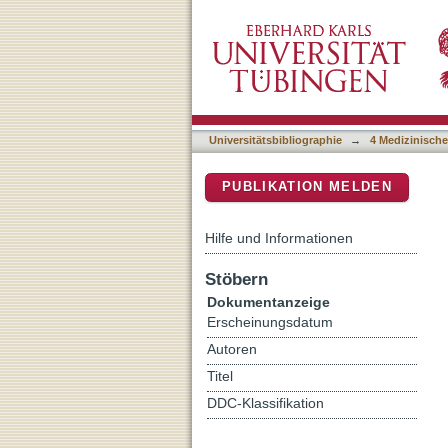
Kutane Nebenwirkungen der
DSpace Repositorium (Manakin b
2b bei metastasiertem M
Universitätsbibliographie
→
4 Medizinische
PUBLIKATION MELDEN
Hilfe und Informationen
Stöbern
Dokumentanzeige
Erscheinungsdatum
Autoren
Titel
DDC-Klassifikation