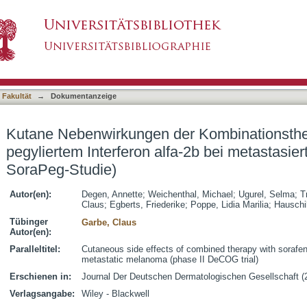
 Kombinationstherapie mit Sorafenib und pegy
asiert)
elanom (ADO SoraPeg-Studie)
 Fakultät
→
Dokumentanzeige
Kutane Nebenwirkungen der Kombinationsther
pegyliertem Interferon alfa-2b bei metastas
SoraPeg-Studie)
Autor(en):
Degen, Annette
;
Weichenthal, Michael
;
Ugurel, Selma
;
T
Claus
;
Egberts, Friederike
;
Poppe, Lidia Marilia
;
Hauschil
Tübinger
Garbe, Claus
Autor(en):
Paralleltitel:
Cutaneous side effects of combined therapy with sorafeni
metastatic melanoma (phase II DeCOG trial)
Erschienen in:
Journal Der Deutschen Dermatologischen Gesellschaft (2
Verlagsangabe:
Wiley - Blackwell