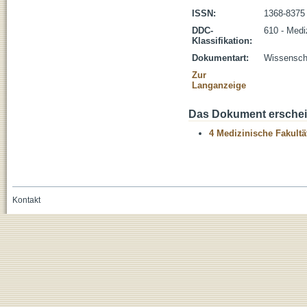
ISSN:
1368-8375
DDC-
610 - Medi
Klassifikation:
Dokumentart:
Wissenscha
Zur
Langanzeige
Das Dokument erschein
4 Medizinische Fakultä
Kontakt