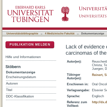
Lack of evidence of human papillomavirus-in
DSpace Repositorium (Manakin basiert)
southern Germany
Universitätsbibliographie
→
4 Medizinische Fakultät
→
Dokumentanzeige
PUBLIKATION MELDEN
Lack of evidence
carcinomas of the
Hilfe und Informationen
Autor(en):
Reuschenb
Christa
;
To
Stöbern
Juergen
;
D
Dokumentanzeige
Tübinger
Reinert, 
Erscheinungsdatum
Autor(en):
Autoren
Erschienen in:
Oral Oncol
Titel
Verlagsangabe:
Elsevier S
Sprache:
Englisch
DDC-Klassifikation
Referenz zum
http://dx.
Volltext: