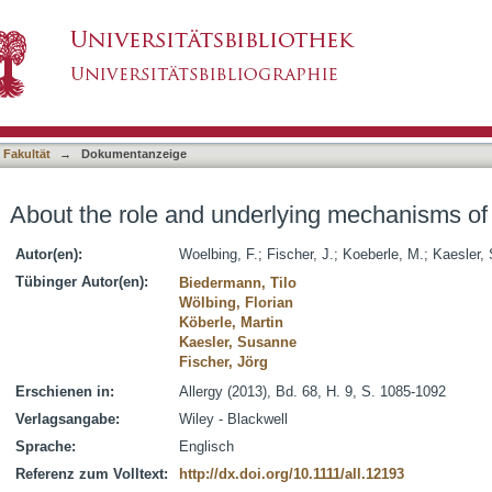
ying mechanisms of cofactors in anaphylaxis
asiert)
 Fakultät
→
Dokumentanzeige
About the role and underlying mechanisms of 
Autor(en):
Woelbing, F.
;
Fischer, J.
;
Koeberle, M.
;
Kaesler, 
Tübinger Autor(en):
Biedermann, Tilo
Wölbing, Florian
Köberle, Martin
Kaesler, Susanne
Fischer, Jörg
Erschienen in:
Allergy (2013), Bd. 68, H. 9, S. 1085-1092
Verlagsangabe:
Wiley - Blackwell
Sprache:
Englisch
Referenz zum Volltext:
http://dx.doi.org/10.1111/all.12193