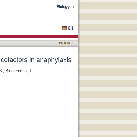
Einloggen
« zurück
cofactors in anaphylaxis
S.
;
Biedermann, T.