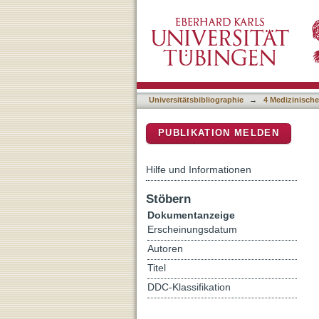
About the role and underl
DSpace Repositorium (Manakin b
Universitätsbibliographie
→
4 Medizinische
PUBLIKATION MELDEN
Hilfe und Informationen
Stöbern
Dokumentanzeige
Erscheinungsdatum
Autoren
Titel
DDC-Klassifikation