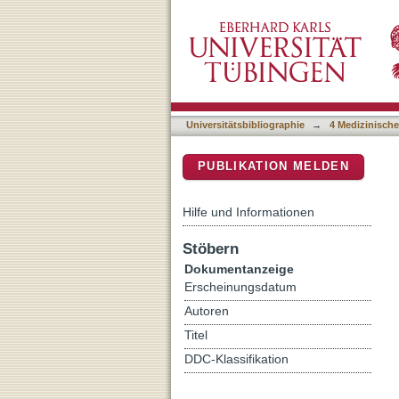
Low-dose transscleral dio
DSpace Repositorium (Manakin b
for primary open-angle g
Universitätsbibliographie
→
4 Medizinische
PUBLIKATION MELDEN
Hilfe und Informationen
Stöbern
Dokumentanzeige
Erscheinungsdatum
Autoren
Titel
DDC-Klassifikation