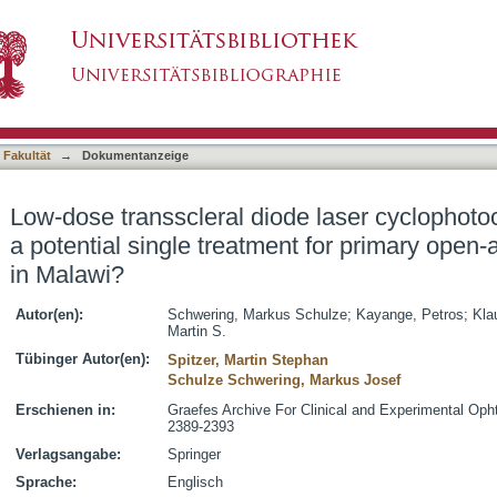
de laser cyclophotocoagulation (TSCPC) as a po
asiert)
laucoma (POAG) in Malawi?
 Fakultät
→
Dokumentanzeige
Low-dose transscleral diode laser cyclophot
a potential single treatment for primary ope
in Malawi?
Autor(en):
Schwering, Markus Schulze
;
Kayange, Petros
;
Kla
Martin S.
Tübinger Autor(en):
Spitzer, Martin Stephan
Schulze Schwering, Markus Josef
Erschienen in:
Graefes Archive For Clinical and Experimental Oph
2389-2393
Verlagsangabe:
Springer
Sprache:
Englisch