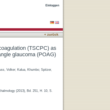
tential single treatment
Einloggen
« zurück
ocoagulation (TSCPC) as
n-angle glaucoma (POAG)
uss, Volker
;
Kalua, Khumbo
;
Spitzer,
thalmology (2013), Bd. 251, H. 10, S.