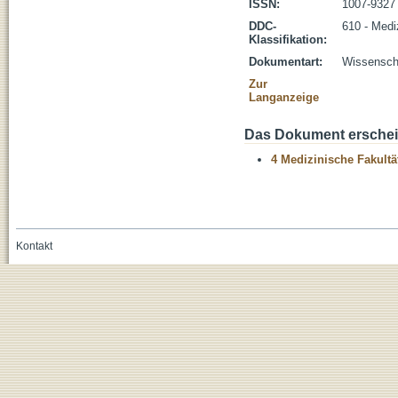
ISSN:
1007-9327
DDC-
610 - Medi
Klassifikation:
Dokumentart:
Wissenscha
Zur
Langanzeige
Das Dokument erschein
4 Medizinische Fakultä
Kontakt