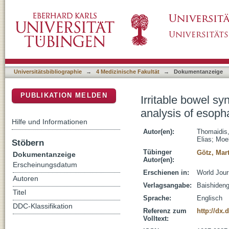
Irritable bowel syndrome and organic disease
DSpace Repositorium (Manakin basiert)
Universitätsbibliographie
→
4 Medizinische Fakultät
→
Dokumentanzeige
PUBLIKATION MELDEN
Irritable bowel s
analysis of esopha
Hilfe und Informationen
Autor(en):
Thomaidis
Elias
;
Moeh
Stöbern
Tübinger
Götz, Mar
Dokumentanzeige
Autor(en):
Erscheinungsdatum
Erschienen in:
World Jour
Autoren
Verlagsangabe:
Baishideng
Titel
Sprache:
Englisch
DDC-Klassifikation
Referenz zum
http://dx.
Volltext: