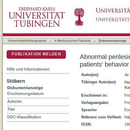
Abnormal perilesional BOLD signal is not corr
DSpace Repositorium (Manakin basiert)
Universitätsbibliographie
→
4 Medizinische Fakultät
→
Dokumentanzeige
PUBLIKATION MELDEN
Abnormal perilesi
patients' behavior
Hilfe und Informationen
Autor(en):
de
Stöbern
Tübinger Autor(en):
Ha
Dokumentanzeige
Ka
Erscheinungsdatum
Erschienen in:
Fro
Autoren
Verlagsangabe:
Fro
Titel
Sprache:
Eng
DDC-Klassifikation
Referenz zum Volltext:
htt
ISSN:
16