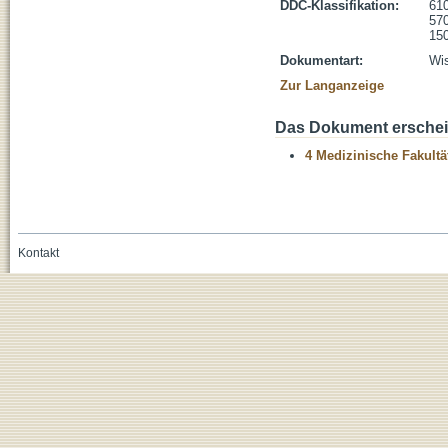
DDC-Klassifikation:
610
570
150
Dokumentart:
Wis
Zur Langanzeige
Das Dokument erschein
4 Medizinische Fakultä
Kontakt