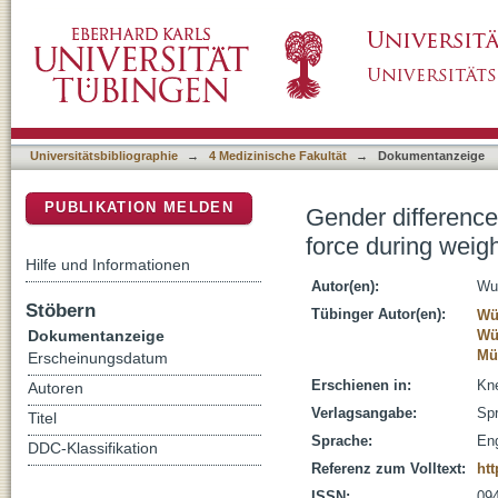
Gender differences in tibio-femoral kinemati
DSpace Repositorium (Manakin basiert)
knee flexion in vitro
Universitätsbibliographie
→
4 Medizinische Fakultät
→
Dokumentanzeige
PUBLIKATION MELDEN
Gender difference
force during weigh
Hilfe und Informationen
Autor(en):
Wu
Stöbern
Tübinger Autor(en):
Wü
Dokumentanzeige
Wü
Mül
Erscheinungsdatum
Erschienen in:
Kne
Autoren
Verlagsangabe:
Spr
Titel
Sprache:
Eng
DDC-Klassifikation
Referenz zum Volltext:
htt
ISSN:
09