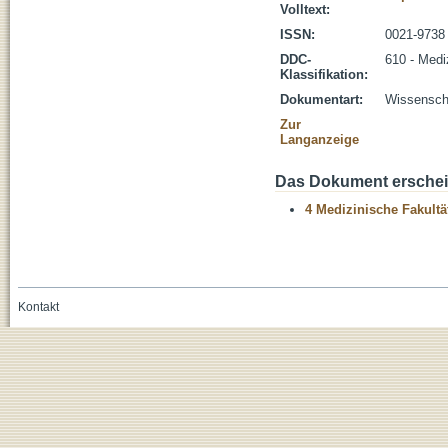
Volltext:
ISSN:
0021-9738
DDC-
610 - Medi
Klassifikation:
Dokumentart:
Wissenscha
Zur
Langanzeige
Das Dokument erschein
4 Medizinische Fakultä
Kontakt