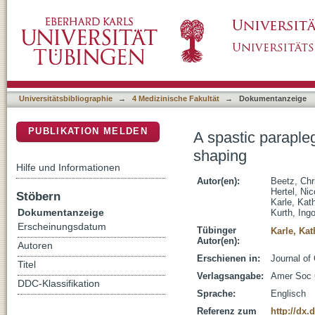
A spastic paraplegia mouse model reveals
DSpace Repositorium (Manakin basiert)
Universitätsbibliographie
→
4 Medizinische Fakultät
→
Dokumentanzeige
PUBLIKATION MELDEN
A spastic parapl
shaping
Hilfe und Informationen
Autor(en):
Beetz, Chr
Hertel, Nic
Stöbern
Karle, Kath
Dokumentanzeige
Kurth, Ing
Erscheinungsdatum
Tübinger
Karle, Kat
Autor(en):
Autoren
Erschienen in:
Journal of 
Titel
Verlagsangabe:
Amer Soc C
DDC-Klassifikation
Sprache:
Englisch
Referenz zum
http://dx.