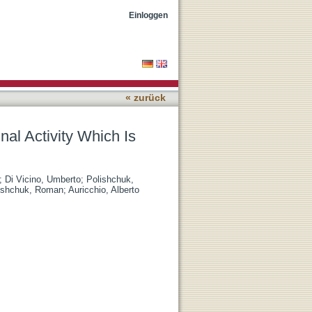
roved by Gene Therapy
Einloggen
« zurück
al Activity Which Is
;
Di Vicino, Umberto
;
Polishchuk,
ishchuk, Roman
;
Auricchio, Alberto