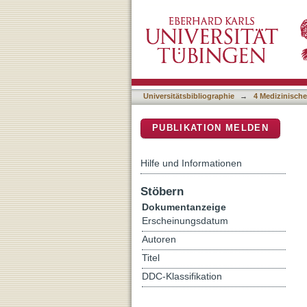
Myosin7a Deficiency Resu
DSpace Repositorium (Manakin b
Universitätsbibliographie
→
4 Medizinische
PUBLIKATION MELDEN
Hilfe und Informationen
Stöbern
Dokumentanzeige
Erscheinungsdatum
Autoren
Titel
DDC-Klassifikation