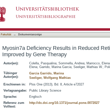
lts in Reduced Retinal Activity Which Is Imp
asiert)
 Fakultät
→
Dokumentanzeige
Myosin7a Deficiency Results in Reduced Retin
Improved by Gene Therapy
Autor(en):
Colella, Pasqualina
;
Sommella, Andrea
;
Marrocco, Elena
Elena
;
Garrido, Marina Garcia
;
Seeliger, Mathias W.
;
Pol
Tübinger
Garcia Garrido, Marina
Autor(en):
Seeliger, Wolfgang Mathias
Erschienen in:
Plos One (2013), Bd. 8, Article e72027
Verlagsangabe:
Public Library Science
Sprache:
Englisch
Referenz zum
http://dx.doi.org/10.1371/journal.pone.0072027
Volltext: