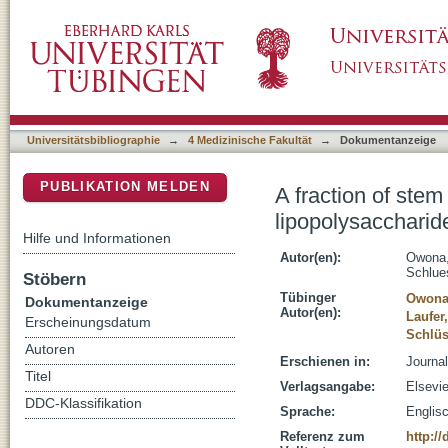
A fraction of stem bark extract of Entada af
DSpace Repositorium (Manakin basiert)
inflammation in RAW 264.7 cells
Universitätsbibliographie
→
4 Medizinische Fakultät
→
Dokumentanzeige
PUBLIKATION MELDEN
A fraction of stem
lipopolysaccharid
Hilfe und Informationen
Autor(en):
Owona,
Schlue
Stöbern
Tübinger
Owona 
Dokumentanzeige
Autor(en):
Laufer
Erscheinungsdatum
Schlüs
Autoren
Erschienen in:
Journal
Titel
Verlagsangabe:
Elsevie
DDC-Klassifikation
Sprache:
Englis
Referenz zum
http://