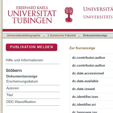
Europäisches Wirtschafts- und Steuerrecht :
DSpace Repositorium (Manakin basiert)
Universitätsbibliographie
→
3 Juristische Fakultät
→
Dokumentanzeige
PUBLIKATION MELDEN
Zur Kurzanzeige
dc.contributor.author
Hilfe und Informationen
dc.contributor.author
Stöbern
dc.date.accessioned
Dokumentanzeige
dc.date.available
Erscheinungsdatum
Autoren
dc.date.issued
Titel
dc.identifier.issn
DDC-Klassifikation
dc.identifier.uri
dc.language.iso