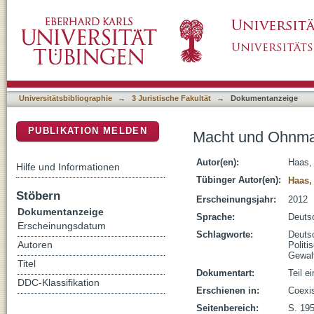
Macht und Ohnmacht - das Bundesverfassungs
DSpace Repositorium (Manakin basiert)
Universitätsbibliographie
→
3 Juristische Fakultät
→
Dokumentanzeige
PUBLIKATION MELDEN
Macht und Ohnmac
Autor(en):
Haas,
Hilfe und Informationen
Tübinger Autor(en):
Haas,
Stöbern
Erscheinungsjahr:
2012
Dokumentanzeige
Sprache:
Deuts
Erscheinungsdatum
Schlagworte:
Deuts
Autoren
Politi
Gewalt
Titel
Dokumentart:
Teil e
DDC-Klassifikation
Erschienen in:
Coexis
Seitenbereich:
S. 19