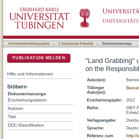
"Land Grabbing" und Menschenrechte : die F
DSpace Repositorium (Manakin basiert)
Governance of Tenure
Universitätsbibliographie
→
3 Juristische Fakultät
→
Dokumentanzeige
PUBLIKATION MELDEN
"Land Grabbing" 
on the Responsib
Hilfe und Informationen
Autor(en):
Bernst
Stöbern
Tübinger
Bernst
Autor(en):
Dokumentanzeige
Erscheinungsdatum
Erscheinungsjahr:
2012
Reihe:
INEF-F
Autoren
Entwic
Titel
Verlagsangabe:
Duisbu
DDC-Klassifikation
Sprache:
Deuts
Referenz zum
http:/