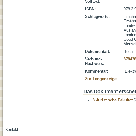
Volltext:
ISBN:
978-3-
Schlagworte:
Ernähr
Ernähr
Landwi
Auslan
Landn
Good 
Mensc
Dokumentart:
Buch
Verbund-
37843
Nachweis:
Kommentar:
[Elekt
Zur Langanzeige
Das Dokument erschein
3 Juristische Fakultät
[
Kontakt