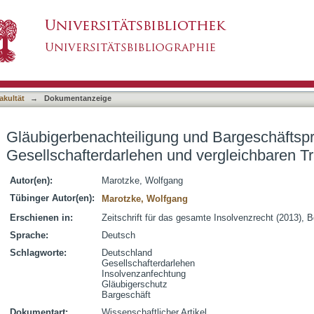
und Bargeschäftsprivileg bei Gesellschafterda
asiert)
akultät
→
Dokumentanzeige
Gläubigerbenachteiligung und Bargeschäftspri
Gesellschafterdarlehen und vergleichbaren T
Autor(en):
Marotzke, Wolfgang
Tübinger Autor(en):
Marotzke, Wolfgang
Erschienen in:
Zeitschrift für das gesamte Insolvenzrecht (2013), B
Sprache:
Deutsch
Schlagworte:
Deutschland
Gesellschafterdarlehen
Insolvenzanfechtung
Gläubigerschutz
Bargeschäft
Dokumentart:
Wissenschaftlicher Artikel