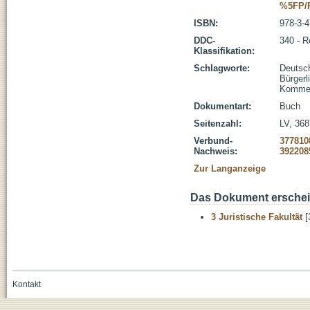
%5FP/
ISBN:
978-3-
DDC-
340 - R
Klassifikation:
Schlagworte:
Deutsc
Bürger
Komme
Dokumentart:
Buch
Seitenzahl:
LV, 368
Verbund-
377810
Nachweis:
392208
Zur Langanzeige
Das Dokument erschein
3 Juristische Fakultät
[
Kontakt