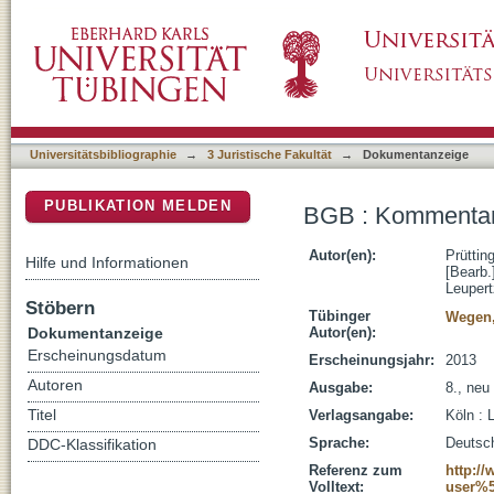
BGB : Kommentar
DSpace Repositorium (Manakin basiert)
Universitätsbibliographie
→
3 Juristische Fakultät
→
Dokumentanzeige
PUBLIKATION MELDEN
BGB : Kommenta
Autor(en):
Prüttin
Hilfe und Informationen
[Bearb.
Leupert
Stöbern
Tübinger
Wegen,
Dokumentanzeige
Autor(en):
Erscheinungsdatum
Erscheinungsjahr:
2013
Autoren
Ausgabe:
8., neu
Titel
Verlagsangabe:
Köln : 
Sprache:
Deutsc
DDC-Klassifikation
Referenz zum
http:/
Volltext:
user%