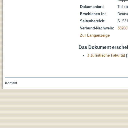
Dokumentart:
Teil e
Erschienen in:
Deuts
Seitenbereich:
S. 53
Verbund-Nachweis:
38260
Zur Langanzeige
Das Dokument erschein
3 Juristische Fakultät
[
Kontakt