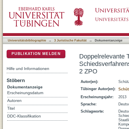
Doppelrelevante Tatsachen und Rechtsfragen
DSpace Repositorium (Manakin basiert)
Anwendung von § 1032 Abs. 2 ZPO
Universitätsbibliographie
→
3 Juristische Fakultät
→
Dokumentanzeige
PUBLIKATION MELDEN
Doppelrelevante 
Schiedsverfahren
Hilfe und Informationen
2 ZPO
Stöbern
Autor(en):
Schütz
Dokumentanzeige
Tübinger Autor(en):
Schüt
Erscheinungsdatum
Erscheinungsjahr:
2013
Autoren
Sprache:
Deuts
Titel
Schlagworte:
Deuts
Schied
DDC-Klassifikation
Staatl
Kompe
Doppe