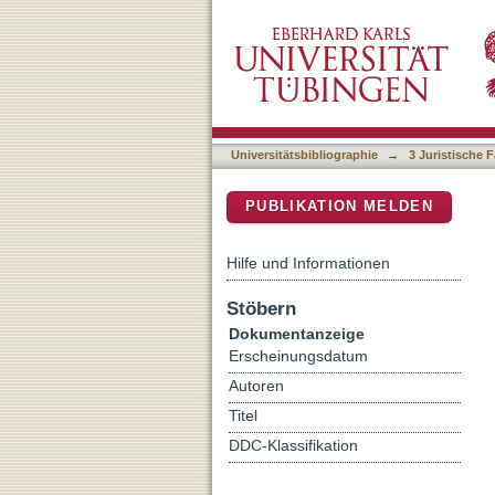
Rechtsstaatlichkeit und 
DSpace Repositorium (Manakin b
Religionsgemeinschaften 
Universitätsbibliographie
→
3 Juristische F
PUBLIKATION MELDEN
Hilfe und Informationen
Stöbern
Dokumentanzeige
Erscheinungsdatum
Autoren
Titel
DDC-Klassifikation