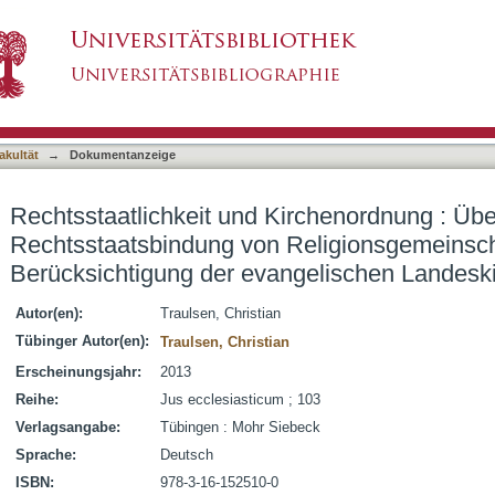
Kirchenordnung : Überlegungen zur Rechtsstaa
asiert)
unter besonderer Berücksichtigung der evange
akultät
→
Dokumentanzeige
Rechtsstaatlichkeit und Kirchenordnung : Üb
Rechtsstaatsbindung von Religionsgemeinsch
Berücksichtigung der evangelischen Landesk
Autor(en):
Traulsen, Christian
Tübinger Autor(en):
Traulsen, Christian
Erscheinungsjahr:
2013
Reihe:
Jus ecclesiasticum ; 103
Verlagsangabe:
Tübingen : Mohr Siebeck
Sprache:
Deutsch
ISBN:
978-3-16-152510-0