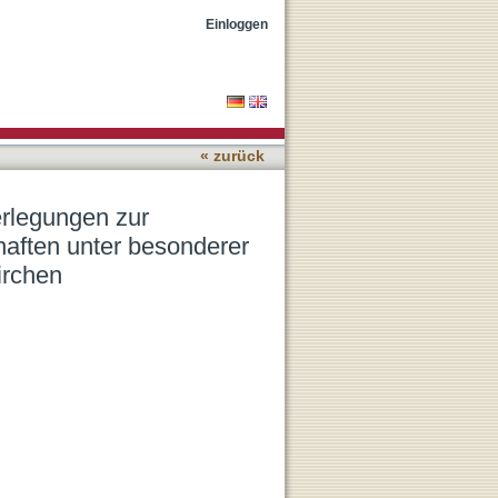
tsbindung von
Einloggen
lischen Landeskirchen
« zurück
erlegungen zur
aften unter besonderer
irchen