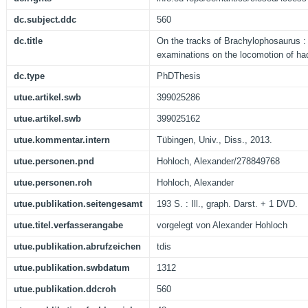
dc.subject.ddc
560
dc.title
On the tracks of Brachylophosaurus :
examinations on the locomotion of ha
dc.type
PhDThesis
utue.artikel.swb
399025286
utue.artikel.swb
399025162
utue.kommentar.intern
Tübingen, Univ., Diss., 2013.
utue.personen.pnd
Hohloch, Alexander/278849768
utue.personen.roh
Hohloch, Alexander
utue.publikation.seitengesamt
193 S. : Ill., graph. Darst. + 1 DVD.
utue.titel.verfasserangabe
vorgelegt von Alexander Hohloch
utue.publikation.abrufzeichen
tdis
utue.publikation.swbdatum
1312
utue.publikation.ddcroh
560