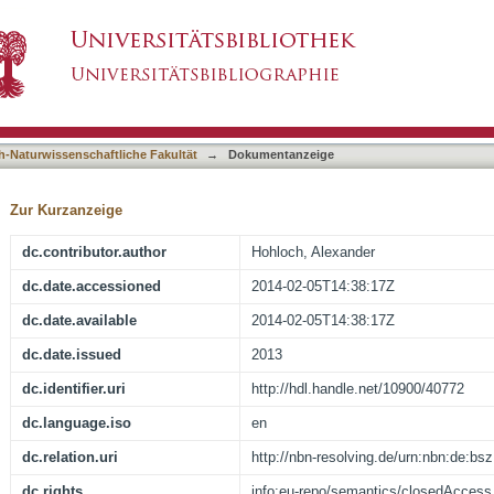
phosaurus : simulation-based examinations on 
asiert)
h-Naturwissenschaftliche Fakultät
→
Dokumentanzeige
Zur Kurzanzeige
dc.contributor.author
Hohloch, Alexander
dc.date.accessioned
2014-02-05T14:38:17Z
dc.date.available
2014-02-05T14:38:17Z
dc.date.issued
2013
dc.identifier.uri
http://hdl.handle.net/10900/40772
dc.language.iso
en
dc.relation.uri
http://nbn-resolving.de/urn:nbn:de:bs
dc.rights
info:eu-repo/semantics/closedAccess