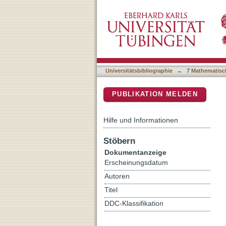
On the tracks of Brachylo
DSpace Repositorium (Manakin b
hadrosaurs
Universitätsbibliographie
→
7 Mathematisc
PUBLIKATION MELDEN
Hilfe und Informationen
Stöbern
Dokumentanzeige
Erscheinungsdatum
Autoren
Titel
DDC-Klassifikation