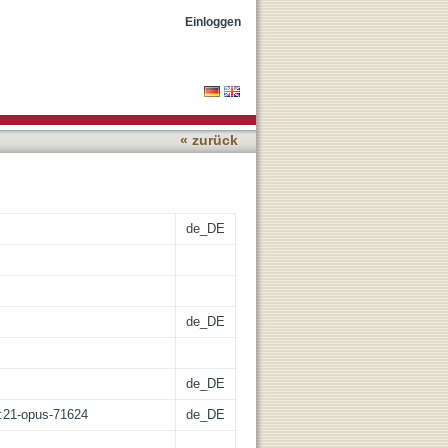
the locomotion of
Einloggen
« zurück
de_DE
de_DE
de_DE
z:21-opus-71624
de_DE