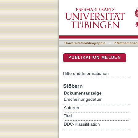
Gravitationsabhängige Än
DSpace Repositorium (Manakin b
Universitätsbibliographie
→
7 Mathematisc
PUBLIKATION MELDEN
Hilfe und Informationen
Stöbern
Dokumentanzeige
Erscheinungsdatum
Autoren
Titel
DDC-Klassifikation