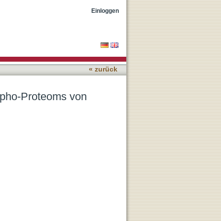
s thaliana Zellkulturen
Einloggen
« zurück
spho-Proteoms von