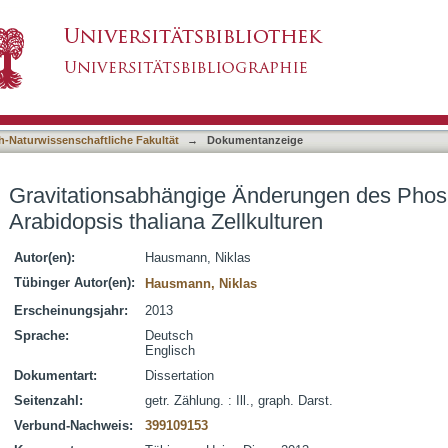
derungen des Phospho-Proteoms von Arabidopsi
asiert)
h-Naturwissenschaftliche Fakultät
→
Dokumentanzeige
Gravitationsabhängige Änderungen des Pho
Arabidopsis thaliana Zellkulturen
Autor(en):
Hausmann, Niklas
Tübinger Autor(en):
Hausmann, Niklas
Erscheinungsjahr:
2013
Sprache:
Deutsch
Englisch
Dokumentart:
Dissertation
Seitenzahl:
getr. Zählung. : Ill., graph. Darst.
Verbund-Nachweis:
399109153