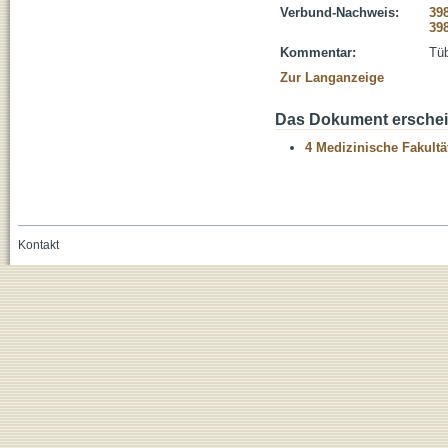
Verbund-Nachweis:
39
39
Kommentar:
Tüb
Zur Langanzeige
Das Dokument erschein
4 Medizinische Fakultä
Kontakt