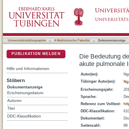
Die Bedeutung des Adenosinrezeptors A1 für
DSpace Repositorium (Manakin basiert)
Universitätsbibliographie
→
4 Medizinische Fakultät
→
Dokumentanzeige
PUBLIKATION MELDEN
Die Bedeutung des
akute pulmonale 
Hilfe und Informationen
Autor(en):
Nga
Stöbern
Tübinger Autor(en):
Nga
Dokumentanzeige
Erscheinungsjahr:
20
Erscheinungsdatum
Sprache:
De
Autoren
Referenz zum Volltext:
ht
Titel
DDC-Klassifikation:
610
DDC-Klassifikation
Dokumentart:
Dis
Seitenzahl:
89 