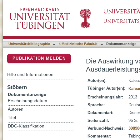
Die Auswirkung von Nordic Walking auf die A
DSpace Repositorium (Manakin basiert)
Universitätsbibliographie
→
4 Medizinische Fakultät
→
Dokumentanzeige
PUBLIKATION MELDEN
Die Auswirkung vo
Ausdauerleistungs
Hilfe und Informationen
Autor(en):
Kalead
Stöbern
Tübinger Autor(en):
Kalea
Dokumentanzeige
Erscheinungsjahr:
2013
Erscheinungsdatum
Sprache:
Deuts
Autoren
Dokumentart:
Disser
Titel
Seitenzahl:
96 S. :
DDC-Klassifikation
Verbund-Nachweis:
39898
Kommentar:
Tübing