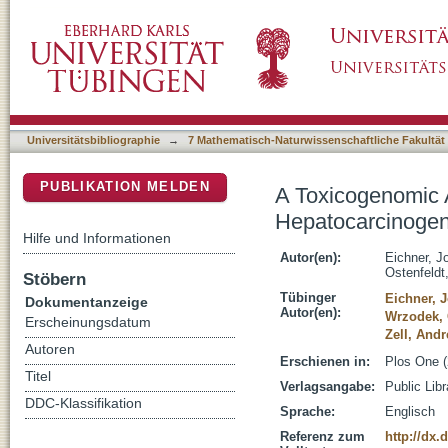
A Toxicogenomic Approach for the Predictio
DSpace Repositorium (Manakin basiert)
Feature Selection
Universitätsbibliographie
→
7 Mathematisch-Naturwissenschaftliche Fakultät
PUBLIKATION MELDEN
A Toxicogenomic A
Hepatocarcinogen
Hilfe und Informationen
Autor(en):
Eichner, J
Ostenfeldt
Stöbern
Tübinger
Eichner, 
Dokumentanzeige
Autor(en):
Wrzodek,
Erscheinungsdatum
Zell, And
Autoren
Erschienen in:
Plos One (
Titel
Verlagsangabe:
Public Lib
DDC-Klassifikation
Sprache:
Englisch
Referenz zum
http://dx.