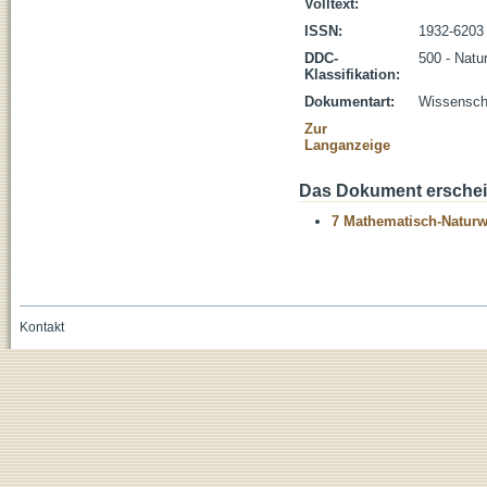
Volltext:
ISSN:
1932-6203
DDC-
500 - Natu
Klassifikation:
Dokumentart:
Wissenscha
Zur
Langanzeige
Das Dokument erschein
7 Mathematisch-Naturwi
Kontakt