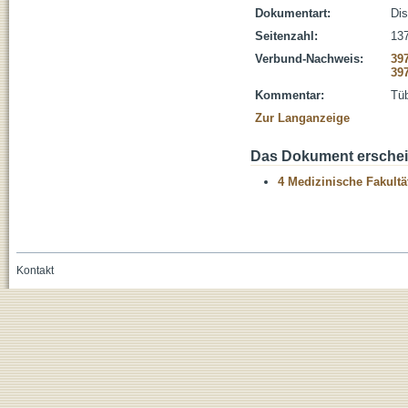
Dokumentart:
Dis
Seitenzahl:
137
Verbund-Nachweis:
39
39
Kommentar:
Tüb
Zur Langanzeige
Das Dokument erschein
4 Medizinische Fakultä
Kontakt