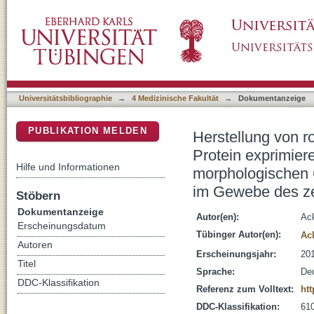
Herstellung von rot fluoreszierenden, konst
DSpace Repositorium (Manakin basiert)
Trypanosomen zur Lokalisierung und morpho
brucei im Gewebe des zentralen Nervensys
Universitätsbibliographie
→
4 Medizinische Fakultät
→
Dokumentanzeige
PUBLIKATION MELDEN
Herstellung von r
Protein exprimie
Hilfe und Informationen
morphologischen 
im Gewebe des z
Stöbern
Dokumentanzeige
Autor(en):
Ac
Erscheinungsdatum
Tübinger Autor(en):
Ac
Autoren
Erscheinungsjahr:
20
Titel
Sprache:
De
DDC-Klassifikation
Referenz zum Volltext:
ht
DDC-Klassifikation:
610