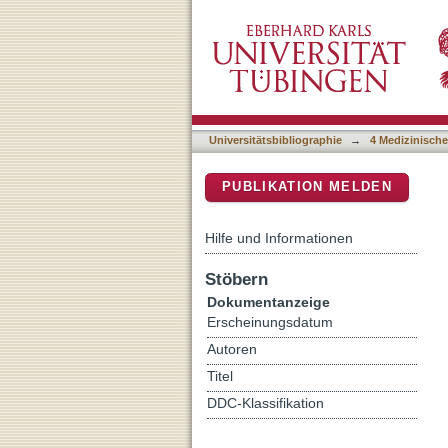
Entwicklung und Prüfung 
DSpace Repositorium (Manakin b
Patienten mit symptomati
Universitätsbibliographie
→
4 Medizinische
PUBLIKATION MELDEN
Hilfe und Informationen
Stöbern
Dokumentanzeige
Erscheinungsdatum
Autoren
Titel
DDC-Klassifikation