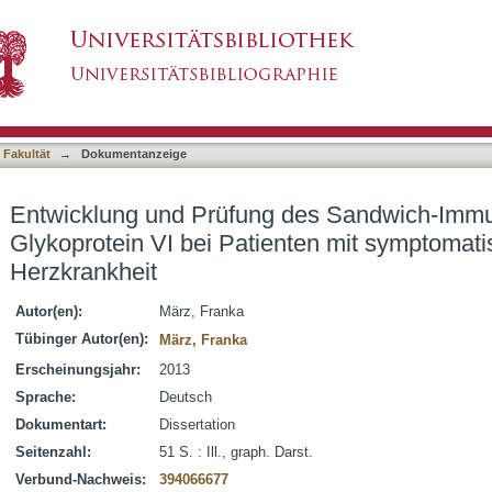
des Sandwich-Immunassay für das lösliche Gly
asiert)
scher koronarer Herzkrankheit
 Fakultät
→
Dokumentanzeige
Entwicklung und Prüfung des Sandwich-Immun
Glykoprotein VI bei Patienten mit symptomati
Herzkrankheit
Autor(en):
März, Franka
Tübinger Autor(en):
März, Franka
Erscheinungsjahr:
2013
Sprache:
Deutsch
Dokumentart:
Dissertation
Seitenzahl:
51 S. : Ill., graph. Darst.
Verbund-Nachweis:
394066677