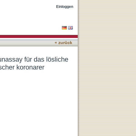
koprotein VI bei
Einloggen
« zurück
assay für das lösliche
scher koronarer