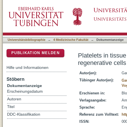
Platelets in tissue repair: control of apoptosi
DSpace Repositorium (Manakin basiert)
Universitätsbibliographie
→
4 Medizinische Fakultät
→
Dokumentanzeige
PUBLIKATION MELDEN
Platelets in tissue
regenerative cells
Hilfe und Informationen
Autor(en):
Ga
Stöbern
Tübinger Autor(en):
Ga
Dokumentanzeige
Vo
Erscheinungsdatum
Erschienen in:
Blo
Autoren
Verlagsangabe:
Am
Titel
Sprache:
Eng
DDC-Klassifikation
Referenz zum Volltext:
htt
ISSN:
00