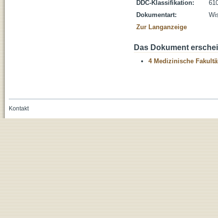
DDC-Klassifikation:
610
Dokumentart:
Wis
Zur Langanzeige
Das Dokument erschein
4 Medizinische Fakultä
Kontakt