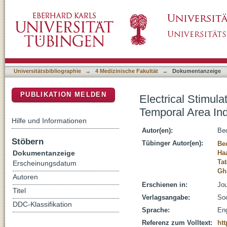
Electrical Stimulation of the Human Homolog
DSpace Repositorium (Manakin basiert)
Motion Blindness
Universitätsbibliographie
→
4 Medizinische Fakultät
→
Dokumentanzeige
PUBLIKATION MELDEN
Electrical Stimul
Temporal Area In
Hilfe und Informationen
Autor(en):
Bec
Stöbern
Tübinger Autor(en):
Bec
Dokumentanzeige
Ha
Ta
Erscheinungsdatum
Gh
Autoren
Erschienen in:
Jou
Titel
Verlagsangabe:
So
DDC-Klassifikation
Sprache:
Eng
Referenz zum Volltext:
ht