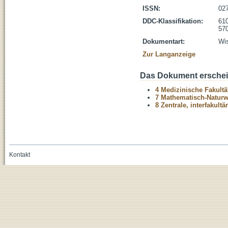
ISSN:
02
DDC-Klassifikation:
610
570
Dokumentart:
Wis
Zur Langanzeige
Das Dokument erschein
4 Medizinische Fakultä
7 Mathematisch-Naturwi
8 Zentrale, interfakult
Kontakt