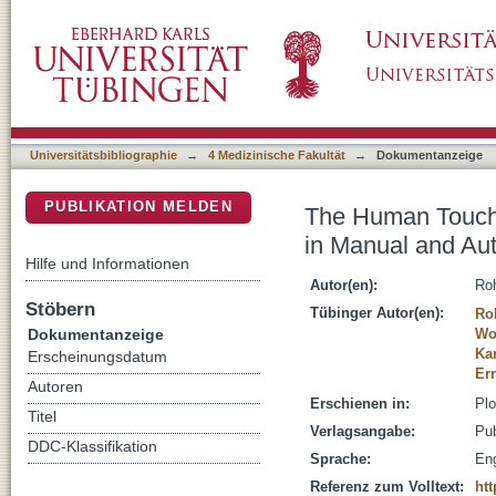
The Human Touch: Skin Temperature during 
DSpace Repositorium (Manakin basiert)
Stroking Procedures
Universitätsbibliographie
→
4 Medizinische Fakultät
→
Dokumentanzeige
PUBLIKATION MELDEN
The Human Touch:
in Manual and Au
Hilfe und Informationen
Autor(en):
Ro
Stöbern
Tübinger Autor(en):
Ro
Dokumentanzeige
Wo
Ka
Erscheinungsdatum
Er
Autoren
Erschienen in:
Plo
Titel
Verlagsangabe:
Pub
DDC-Klassifikation
Sprache:
Eng
Referenz zum Volltext:
htt