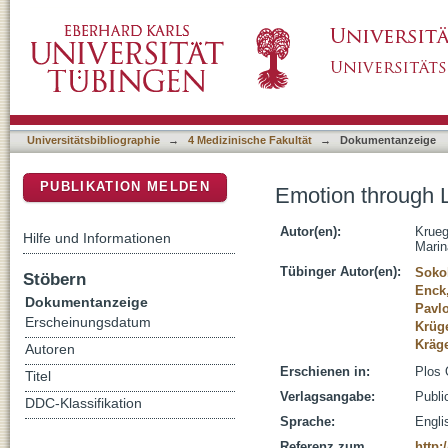
Emotion through Locomotion: Gender Impact
DSpace Repositorium (Manakin basiert)
Universitätsbibliographie
→
4 Medizinische Fakultät
→
Dokumentanzeige
PUBLIKATION MELDEN
Emotion through 
Autor(en):
Krueg
Hilfe und Informationen
Marin
Tübinger Autor(en):
Sokol
Stöbern
Enck
Dokumentanzeige
Pavlo
Erscheinungsdatum
Krüge
Kräg
Autoren
Erschienen in:
Plos 
Titel
Verlagsangabe:
Publi
DDC-Klassifikation
Sprache:
Engli
Referenz zum
http: