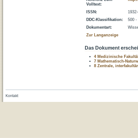
Volltext:
ISSN:
1932
DDC-Klassifikation:
500 -
Dokumentart:
Wisse
Zur Langanzeige
Das Dokument erschein
4 Medizinische Fakultä
7 Mathematisch-Naturwi
8 Zentrale, interfakult
Kontakt