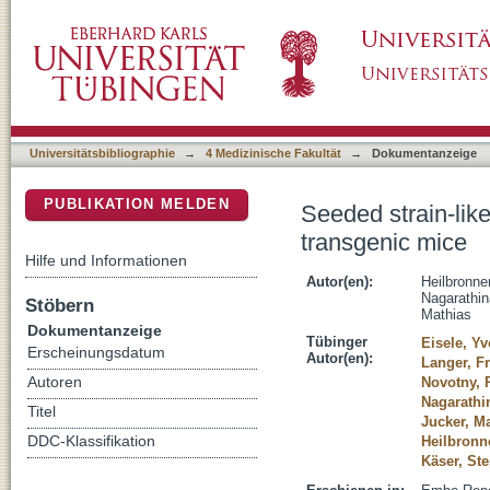
Seeded strain-like transmission of beta-amy
DSpace Repositorium (Manakin basiert)
Universitätsbibliographie
→
4 Medizinische Fakultät
→
Dokumentanzeige
PUBLIKATION MELDEN
Seeded strain-lik
transgenic mice
Hilfe und Informationen
Autor(en):
Heilbronne
Nagarathi
Stöbern
Mathias
Dokumentanzeige
Tübinger
Eisele, Y
Erscheinungsdatum
Autor(en):
Langer, F
Autoren
Novotny, 
Nagarath
Titel
Jucker, M
DDC-Klassifikation
Heilbronn
Käser, St