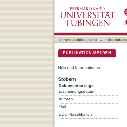
CT-based quantitative ass
DSpace Repositorium (Manakin b
post-Latarjet procedure
Universitätsbibliographie
→
4 Medizinische
PUBLIKATION MELDEN
Hilfe und Informationen
Stöbern
Dokumentanzeige
Erscheinungsdatum
Autoren
Titel
DDC-Klassifikation