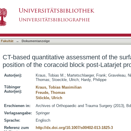
essment of the surface size and en-face positio
asiert)
 Fakultät
→
Dokumentanzeige
CT-based quantitative assessment of the surf
position of the coracoid block post-Latarjet p
Autor(en):
Kraus, Tobias M.
;
Martetschlaeger, Frank
;
Graveleau, N
Thomas
;
Stoeckle, Ulrich
;
Hardy, Philippe
Tübinger
Kraus, Tobias Maximilian
Autor(en):
Freude, Thomas
Stöckle, Ulrich
Erschienen in:
Archives of Orthopaedic and Trauma Surgery (2013), Bd
Verlagsangabe:
Springer
Sprache:
Englisch
Referenz zum
http://dx.doi.org/10.1007/s00402-013-1825-3