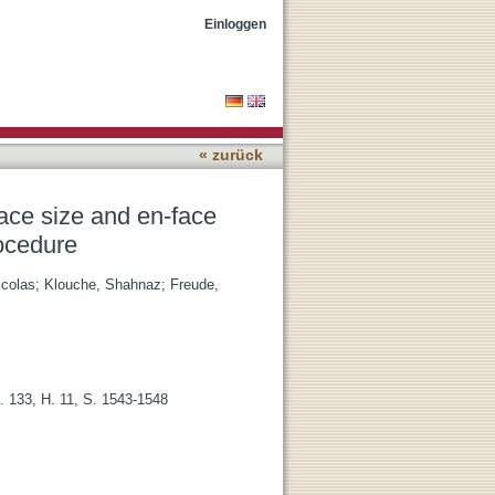
n of the coracoid block
Einloggen
« zurück
ace size and en-face
rocedure
icolas
;
Klouche, Shahnaz
;
Freude,
. 133, H. 11, S. 1543-1548