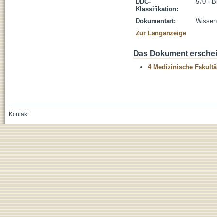
DDC-
570 - B
Klassifikation:
Dokumentart:
Wissens
Zur Langanzeige
Das Dokument erschein
4 Medizinische Fakultä
Kontakt