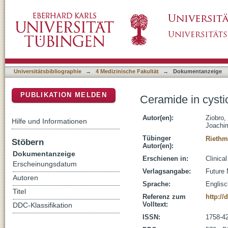
Ceramide in cystic fibrosis
DSpace Repositorium (Manakin basiert)
Universitätsbibliographie
→
4 Medizinische Fakultät
→
Dokumentanzeige
PUBLIKATION MELDEN
Ceramide in cystic
Autor(en):
Ziobro,
Hilfe und Informationen
Joachi
Tübinger
Riethm
Stöbern
Autor(en):
Dokumentanzeige
Erschienen in:
Clinica
Erscheinungsdatum
Verlagsangabe:
Future 
Autoren
Sprache:
Englisc
Titel
Referenz zum
http://
Volltext:
DDC-Klassifikation
ISSN:
1758-4