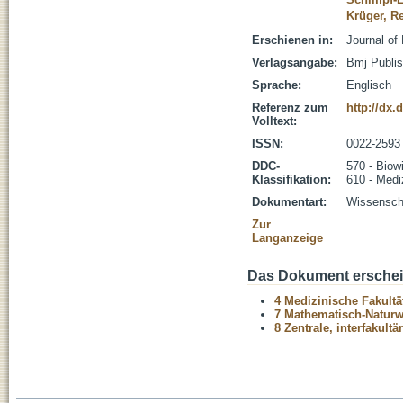
Krüger, R
Erschienen in:
Journal of
Verlagsangabe:
Bmj Publis
Sprache:
Englisch
Referenz zum
http://dx.
Volltext:
ISSN:
0022-2593
DDC-
570 - Biow
Klassifikation:
610 - Medi
Dokumentart:
Wissenscha
Zur
Langanzeige
Das Dokument erschein
4 Medizinische Fakultä
7 Mathematisch-Naturwi
8 Zentrale, interfakult