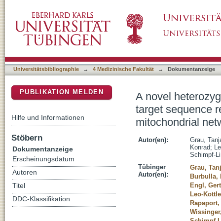
A novel heterozygous OPA3 mutation located i
DSpace Repositorium (Manakin basiert)
altered steady-state levels and fragmented m
Universitätsbibliographie
→
4 Medizinische Fakultät
→
Dokumentanzeige
PUBLIKATION MELDEN
A novel heterozyg
target sequence re
Hilfe und Informationen
mitochondrial net
Stöbern
Autor(en):
Grau, Tanj
Konrad
;
Le
Dokumentanzeige
Schimpf-L
Erscheinungsdatum
Tübinger
Grau, Tan
Autoren
Autor(en):
Burbulla, 
Engl, Ger
Titel
Leo-Kottle
DDC-Klassifikation
Rapaport,
Wissinger
Schimpf-L