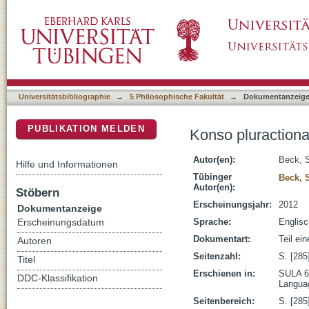
Konso pluractional verbal morphology and pl
DSpace Repositorium (Manakin basiert)
Universitätsbibliographie
→
5 Philosophische Fakultät
→
Dokumentanzeig
PUBLIKATION MELDEN
Konso pluractiona
Autor(en):
Beck, S
Hilfe und Informationen
Tübinger
Beck, 
Autor(en):
Stöbern
Erscheinungsjahr:
2012
Dokumentanzeige
Sprache:
Englisc
Erscheinungsdatum
Dokumentart:
Teil ei
Autoren
Seitenzahl:
S. [285
Titel
Erschienen in:
SULA 6:
DDC-Klassifikation
Languag
Seitenbereich:
S. [285