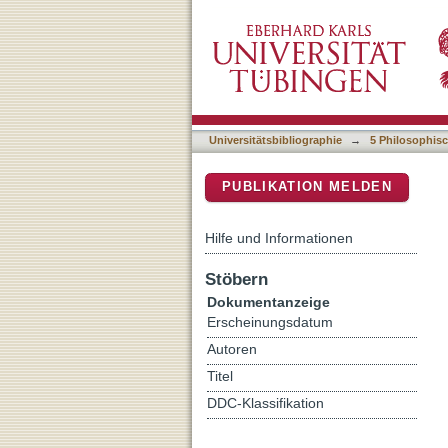
Duale Performanz in Rom
DSpace Repositorium (Manakin b
Universitätsbibliographie
→
5 Philosophisc
PUBLIKATION MELDEN
Hilfe und Informationen
Stöbern
Dokumentanzeige
Erscheinungsdatum
Autoren
Titel
DDC-Klassifikation