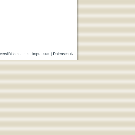
versitätsbibliothek
|
Impressum
|
Datenschutz