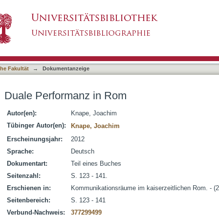
asiert)
he Fakultät
→
Dokumentanzeige
Duale Performanz in Rom
Autor(en):
Knape, Joachim
Tübinger Autor(en):
Knape, Joachim
Erscheinungsjahr:
2012
Sprache:
Deutsch
Dokumentart:
Teil eines Buches
Seitenzahl:
S. 123 - 141.
Erschienen in:
Kommunikationsräume im kaiserzeitlichen Rom. - (
Seitenbereich:
S. 123 - 141
Verbund-Nachweis:
377299499