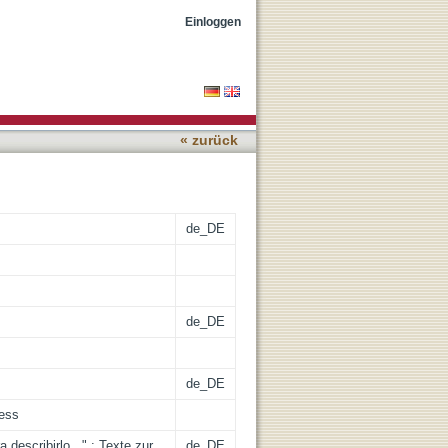
 ihre Übersetzung
Einloggen
« zurück
de_DE
de_DE
de_DE
cess
describirlo..." : Texte zur
de_DE