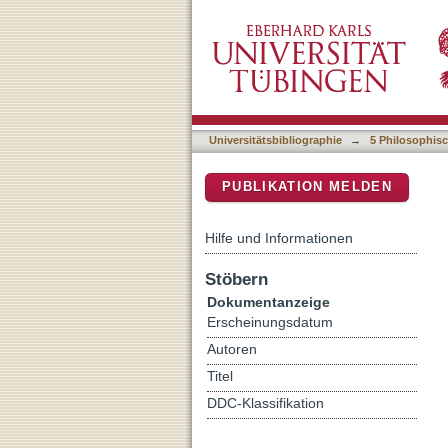
"No se han inventado pala
DSpace Repositorium (Manakin b
Universitätsbibliographie
→
5 Philosophisc
PUBLIKATION MELDEN
Hilfe und Informationen
Stöbern
Dokumentanzeige
Erscheinungsdatum
Autoren
Titel
DDC-Klassifikation