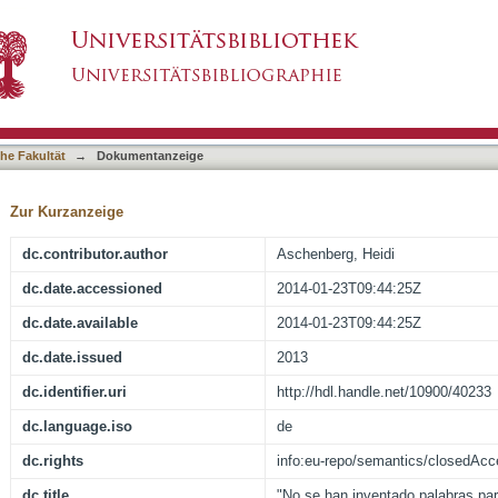
bras para describirlo..." : Texte zur Shoah und
asiert)
he Fakultät
→
Dokumentanzeige
Zur Kurzanzeige
dc.contributor.author
Aschenberg, Heidi
dc.date.accessioned
2014-01-23T09:44:25Z
dc.date.available
2014-01-23T09:44:25Z
dc.date.issued
2013
dc.identifier.uri
http://hdl.handle.net/10900/40233
dc.language.iso
de
dc.rights
info:eu-repo/semantics/closedAc
dc.title
"No se han inventado palabras para 