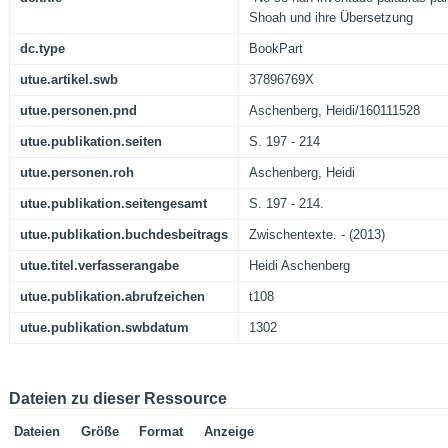
Shoah und ihre Übersetzung
dc.type
BookPart
utue.artikel.swb
37896769X
utue.personen.pnd
Aschenberg, Heidi/160111528
utue.publikation.seiten
S. 197 - 214
utue.personen.roh
Aschenberg, Heidi
utue.publikation.seitengesamt
S. 197 - 214.
utue.publikation.buchdesbeitrags
Zwischentexte. - (2013)
utue.titel.verfasserangabe
Heidi Aschenberg
utue.publikation.abrufzeichen
t108
utue.publikation.swbdatum
1302
Dateien zu dieser Ressource
Dateien
Größe
Format
Anzeige