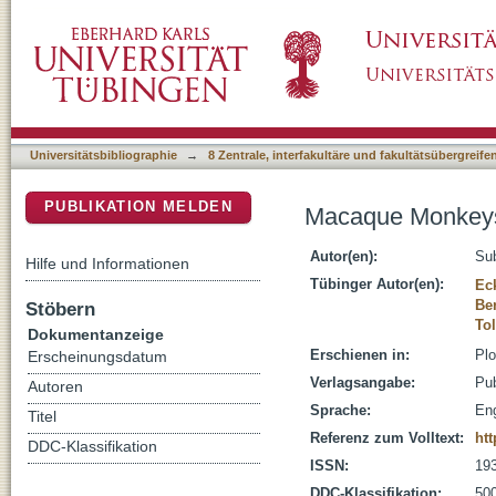
Macaque Monkeys Perceive the Flash Lag Ill
DSpace Repositorium (Manakin basiert)
Universitätsbibliographie
→
8 Zentrale, interfakultäre und fakultätsübergreif
PUBLIKATION MELDEN
Macaque Monkeys 
Autor(en):
Su
Hilfe und Informationen
Tübinger Autor(en):
Ec
Be
Stöbern
Tol
Dokumentanzeige
Erschienen in:
Plo
Erscheinungsdatum
Verlagsangabe:
Pub
Autoren
Sprache:
Eng
Titel
Referenz zum Volltext:
htt
DDC-Klassifikation
ISSN:
19
DDC-Klassifikation:
500