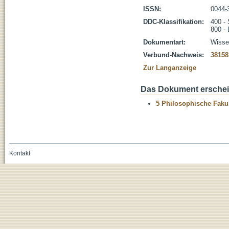
ISSN:
0044-
DDC-Klassifikation:
400 - 
800 - 
Dokumentart:
Wissen
Verbund-Nachweis:
38158
Zur Langanzeige
Das Dokument erschein
5 Philosophische Fakul
Kontakt