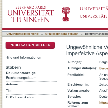
Ungewöhnliche Verwendungen des Aspekts im
DSpace Repositorium (Manakin basiert)
Handlungssequenzen
Universitätsbibliographie
→
5 Philosophische Fakultät
→
Dokumentanzeig
PUBLIKATION MELDEN
Ungewöhnliche Ve
imperfektive Asp
Hilfe und Informationen
Autor(en):
Berger
Stöbern
Tübinger Autor(en):
Berge
Dokumentanzeige
Paralleltitel:
An unu
Erscheinungsdatum
Sequ
Autoren
Erschienen in:
Zeitsc
Verlagsangabe:
Akad V
Titel
Sprache:
Deuts
DDC-Klassifikation
Referenz zum
https
Volltext: