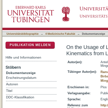
On the Usage of Linear Regression Models 
DSpace Repositorium (Manakin basiert)
EEG Signals
Universitätsbibliographie
→
4 Medizinische Fakultät
→
Dokumentanzeige
PUBLIKATION MELDEN
On the Usage of 
Kinematics from 
Hilfe und Informationen
Autor(en):
Antel
Mingu
Stöbern
Tübinger Autor(en):
Ramo
Dokumentanzeige
Birb
Erscheinungsdatum
Ming
Autoren
Erschienen in:
Plos 
Titel
Verlagsangabe:
Publi
DDC-Klassifikation
Sprache:
Engl
Referenz zum
http