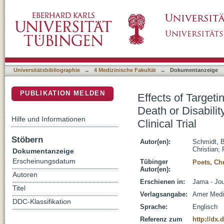
Effects of Targeting Higher vs Lower Arterial
DSpace Repositorium (Manakin basiert)
Extremely Preterm Infants A Randomized Clin
Universitätsbibliographie
→
4 Medizinische Fakultät
→
Dokumentanzeige
PUBLIKATION MELDEN
Effects of Target
Death or Disabili
Hilfe und Informationen
Clinical Trial
Stöbern
Autor(en):
Schmidt, 
Christian
;
Dokumentanzeige
Erscheinungsdatum
Tübinger
Poets, Chr
Autor(en):
Autoren
Erschienen in:
Jama - Jou
Titel
Verlagsangabe:
Amer Medi
DDC-Klassifikation
Sprache:
Englisch
Referenz zum
http://dx.