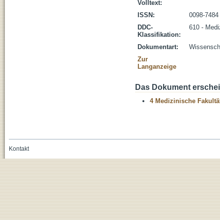
Volltext:
ISSN:
0098-7484
DDC-
610 - Medi
Klassifikation:
Dokumentart:
Wissenscha
Zur
Langanzeige
Das Dokument erschein
4 Medizinische Fakultä
Kontakt