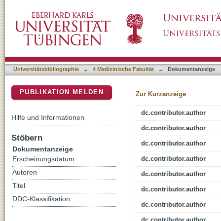
The effect of routine magnesium supplementati
DSpace Repositorium (Manakin basiert)
magnetocardiographic study
Universitätsbibliographie
→
4 Medizinische Fakultät
→
Dokumentanzeige
PUBLIKATION MELDEN
Zur Kurzanzeige
dc.contributor.author
Hilfe und Informationen
dc.contributor.author
Stöbern
dc.contributor.author
Dokumentanzeige
dc.contributor.author
Erscheinungsdatum
Autoren
dc.contributor.author
Titel
dc.contributor.author
DDC-Klassifikation
dc.contributor.author
dc.contributor.author