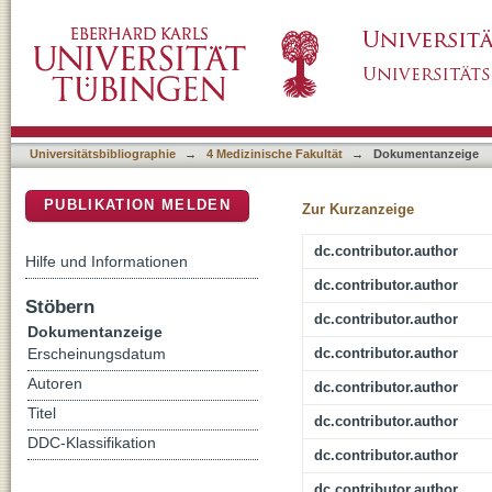
Regulation of forkhead box O1 (FOXO1) by pro
DSpace Repositorium (Manakin basiert)
mechanisms of induction of beta cell death in 
Universitätsbibliographie
→
4 Medizinische Fakultät
→
Dokumentanzeige
PUBLIKATION MELDEN
Zur Kurzanzeige
dc.contributor.author
Hilfe und Informationen
dc.contributor.author
Stöbern
dc.contributor.author
Dokumentanzeige
dc.contributor.author
Erscheinungsdatum
Autoren
dc.contributor.author
Titel
dc.contributor.author
DDC-Klassifikation
dc.contributor.author
dc.contributor.author