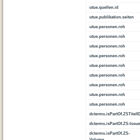
utue.quellen.id
utue.publikation.seiten
utue.personen.roh
utue.personen.roh
utue.personen.roh
utue.personen.roh
utue.personen.roh
utue.personen.roh
utue.personen.roh
utue.personen.roh
utue.personen.roh
dcterms.isPartOf.ZSTitelI
dcterms.isPartOf.ZS-Issue
dcterms.isPartOf.ZS-
Volume