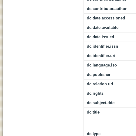
dc.contributor.author
dc.date.accessioned
dc.date.available
dc.date.issued
dc.identifier.issn
dc.identifier.uri
dc.language.iso
dc.publisher
dc.relation.uri
dc.rights
dc.subject.ddc
dc.title
dc.type