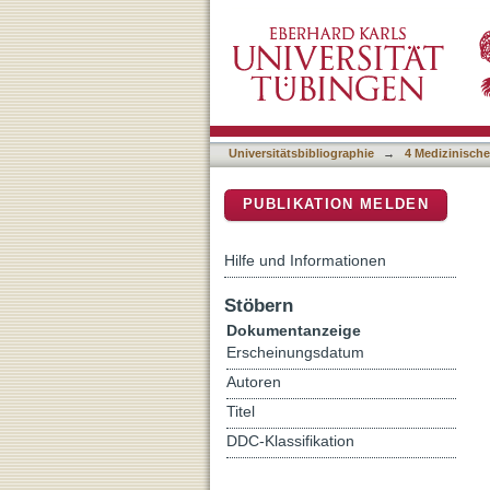
Comparative toxicity and p
DSpace Repositorium (Manakin b
different ocular cells
Universitätsbibliographie
→
4 Medizinische
PUBLIKATION MELDEN
Hilfe und Informationen
Stöbern
Dokumentanzeige
Erscheinungsdatum
Autoren
Titel
DDC-Klassifikation