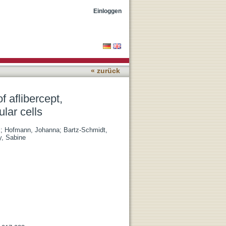
ab and ranibizumab on
Einloggen
« zurück
f aflibercept,
lar cells
i
;
Hofmann, Johanna
;
Bartz-Schmidt,
y, Sabine