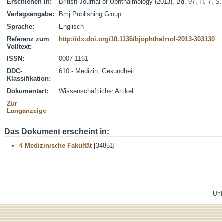
Erschienen in:
British Journal of Ophthalmology (2013), Bd. 97, H. 7, S
Verlagsangabe:
Bmj Publishing Group
Sprache:
Englisch
Referenz zum
http://dx.doi.org/10.1136/bjophthalmol-2013-303130
Volltext:
ISSN:
0007-1161
DDC-
610 - Medizin, Gesundheit
Klassifikation:
Dokumentart:
Wissenschaftlicher Artikel
Zur
Langanzeige
Das Dokument erscheint in:
4 Medizinische Fakultät
[34851]
Uni